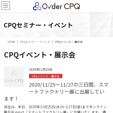
コ
ナ
ン
ビ
テ
ゲ
ン
ー
CPQセミナー・イベント
ツ
シ
に
ョ
移
ン
動
に
HOME
CPQセミナー・イベント
CPQイベント・展示会
移
動
CPQイベント・展示会
2020年11月25日
CPQイベント・展示会
2020/11/25～11/27の三日間、スマ
ートファクトリー展に出展してい
ます！
当社は、本日、2020年11月25日(水)から27日(金)までオンライン
展示会 evort「スマートファクトリー展」に出展いたします。 構