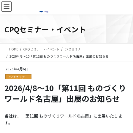
コ
ナ
ン
ビ
テ
ゲ
ン
ー
CPQセミナー・イベント
ツ
シ
に
ョ
移
ン
動
に
HOME
CPQセミナー・イベント
CPQセミナー
移
2026/4/8～10「第11回 ものづくりワールド名古屋」出展のお知らせ
動
2026年4月6日
CPQセミナー
2026/4/8～10「第11回 ものづくり
ワールド名古屋」出展のお知らせ
当社は、「第11回 ものづくりワールド名古屋」に出展いたしま
す。