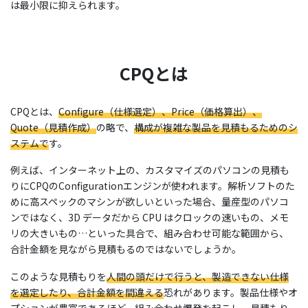
は最小限に抑えられます。
C
PQとは
CPQとは、
Configure（仕様選定）、Price（価格算出）、
Quote（見積作成）
の略で、
構成が複雑な製品を見積もるためのシ
ステムで
す。
例えば、インターネット上の、カスタマイズのパソコンの見積も
りにCPQのConfigurationエンジンが使われます。解析ソフトのた
めに高スペックのマシンが欲しいといった場合、量産型のパソコ
ンではなく、3D データだから CPU はクロックの速いもの、メモ
リの大きいもの…といった具合で、組み合わせ可能な範囲から、
合計金額を見ながら見積もるのではないでしょうか。
このような見積もりを
人間の頭だけで行うと、製造できない仕様
を選定したり、合計金額を間違える
恐れがあります。製品仕様やオ