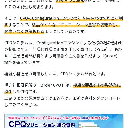
プションが豊富であるほど、
組み合わせ爆発
を起こし、見積もり
ミスの可能性も高まります。
そこで、
CPQのConfigurationエンジンが、組み合わせの可否を制
御
することで、
製品がどんなにバリエーション豊富で複雑でも、
間違いなく見積もれる
ようにしているのです。
CPQシステムは、Configurationエンジンによる仕様の組み合わせ
の制御に加え、仕様と同様に価格を正しく算出し（Price）、あわ
せて営業担当が必要とする見積書や注文書を作成する（Quote）
機能を備えています。
複雑な製造業の見積もりには、CPQシステムが有効です。
構造計画研究所の「
Order CPQ
」は、
複雑な製品をもつ製造業に
特化
したCPQです。
上記のような課題が当てはまる方は、まずは資料をダウンロード
してみてください。