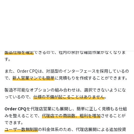
商談の現場において、
営業マンがパソコン上で仕様確定
、
見積も
り提示
を行えるので、
競合他社よりも早く初期回答
を行うことが
できます。
初期回答が早くなることで、
競合他社よりも有利
に商談を進める
ことができます。
特注仕様以外は、
設計部門に確認することなく、営業マンだけで
製品仕様を確定
できるので、社内の余計な確認作業がなくなりま
す。
また、Order CPQは、対話型のインターフェースを採用しているの
で、
新人営業マンでも簡単
に見積もりを作成することができます。
製造不可能なオプションの組み合わせは、選択できないようにな
っているので、
仕様の不備が起こることはありません
。
Order CPQ
を代理店営業にも展開し、簡単に正しく見積もる仕組
みを整えることで、
代理店での商談数、粗利を増加
させることが
できます。
ユーザー数無制限
の料金体系のため、代理店展開による追加投資