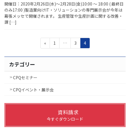
開催日：2020年2月26日(水)～2月28日(金)10:00 ～ 18:00 ( 最終日
のみ17:00 )製造業向けIT・ソリューションの専門展示会が今年は
幕張メッセで開催されます。 生産管理や生産計画に関する改善・
課 […]
投
ペ
ペ
ペ
«
1
…
3
4
稿
ー
ー
ー
ジ
ジ
ジ
の
カテゴリー
ペ
ー
CPQセミナー
ジ
CPQイベント・展示会
送
り
資料請求
今すぐダウンロード