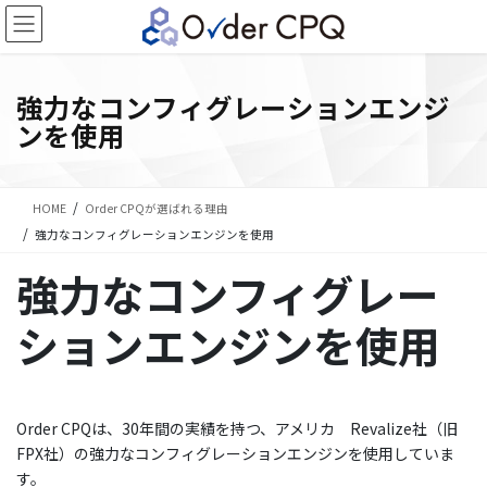
コ
ナ
ン
ビ
テ
ゲ
ン
ー
強力なコンフィグレーションエンジ
ツ
シ
に
ョ
ンを使用
移
ン
動
に
移
HOME
Order CPQが選ばれる理由
動
強力なコンフィグレーションエンジンを使用
強力なコンフィグレー
ションエンジンを使用
Order CPQは、30年間の実績を持つ、アメリカ Revalize社（旧
FPX社）の強力なコンフィグレーションエンジンを使用していま
す。